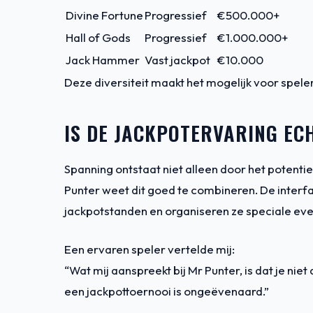
Divine Fortune
Progressief
€500.000+
Hall of Gods
Progressief
€1.000.000+
Jack Hammer
Vast jackpot
€10.000
Deze diversiteit maakt het mogelijk voor spel
IS DE JACKPOTERVARING EC
Spanning ontstaat niet alleen door het potenti
Punter weet dit goed te combineren. De interfac
jackpotstanden en organiseren ze speciale eve
Een ervaren speler vertelde mij:
“Wat mij aanspreekt bij Mr Punter, is dat je ni
een jackpottoernooi is ongeëvenaard.”