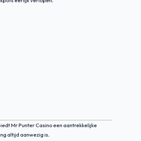
pots eerlijk verlopen.
edt Mr Punter Casino een aantrekkelijke
g altijd aanwezig is.