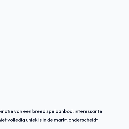
binatie van een breed spelaanbod, interessante
t volledig uniek is in de markt, onderscheidt
.