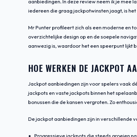
aanbiedingen. In deze review neem ik je mee la
iedereen die graag jackpotwinsten jaagt, is h
Mr Punter profileert zich als een moderne en to
overzichtelijke design op en de soepele naviga
aanwezig is, waardoor het een speerpunt lijkt 
HOE WERKEN DE JACKPOT AA
Jackpot aanbiedingen zijn voor spelers vaak dé
jackpots en vaste jackpots binnen het spelaan
bonussen die de kansen vergroten. Zo enthousi
De jackpot aanbiedingen zijn in verschillende 
Progressieve jackpots die steeds groeien 