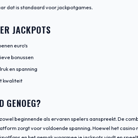
 maar dat is standaard voor jackpotgames.
TER JACKPOTS
oenen euro’s
sieve bonussen
druk en spanning
kwaliteit
ND GENOEG?
e zowel beginnende als ervaren spelers aanspreekt. De com
atform zorgt voor voldoende spanning. Hoewel het casino nie
ckpotfans en het gemak waarmee je jackpots vindt en speelt