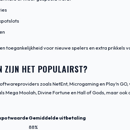
ties
kpotslots
den
n toegankelijkheid voor nieuwe spelers en extra prikkels v
N ZIJN HET POPULAIRST?
wareproviders zoals NetEnt, Microgaming en Play’n GO, w
oals Mega Moolah, Divine Fortune en Hall of Gods, maar ook 
kpotwaarde
Gemiddelde uitbetaling
88%