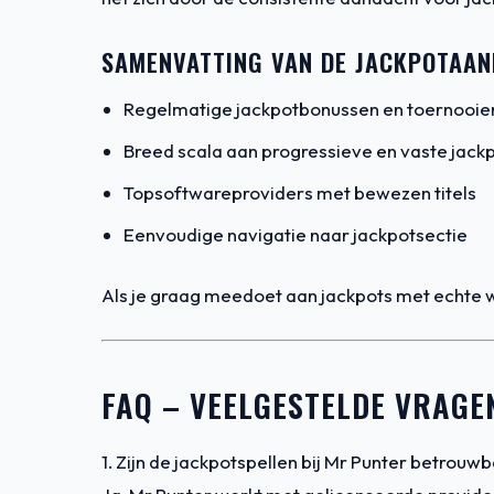
SAMENVATTING VAN DE JACKPOTAAN
Regelmatige jackpotbonussen en toernooie
Breed scala aan progressieve en vaste jack
Topsoftwareproviders met bewezen titels
Eenvoudige navigatie naar jackpotsectie
Als je graag meedoet aan jackpots met echte w
FAQ – VEELGESTELDE VRAGE
1. Zijn de jackpotspellen bij Mr Punter betrouw