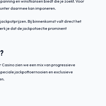
panning en winstkansen biedt die je zoekt. Voor
r Punter daarmee kan imponeren.
ackpotprijzen. Bij binnenkomst valt direct het
rk je dat de jackpotsectie prominent
O?
er Casino zien we een mix van progressieve
speciale jackpottoernooien en exclusieve
en.