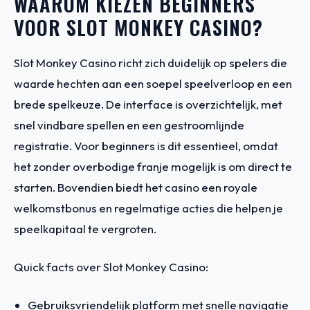
WAAROM KIEZEN BEGINNERS
VOOR SLOT MONKEY CASINO?
Slot Monkey Casino richt zich duidelijk op spelers die
waarde hechten aan een soepel speelverloop en een
brede spelkeuze. De interface is overzichtelijk, met
snel vindbare spellen en een gestroomlijnde
registratie. Voor beginners is dit essentieel, omdat
het zonder overbodige franje mogelijk is om direct te
starten. Bovendien biedt het casino een royale
welkomstbonus en regelmatige acties die helpen je
speelkapitaal te vergroten.
Quick facts over Slot Monkey Casino:
Gebruiksvriendelijk platform met snelle navigatie