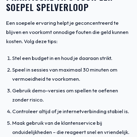
SOEPEL SPELVERLOOP
Een soepele ervaring helpt je geconcentreerd te
blijven en voorkomt onnodige fouten die geld kunnen
kosten. Volg deze tips:
Stel een budget in en houd je daaraan strikt.
Speel in sessies van maximaal 30 minuten om
vermoeidheid te voorkomen.
Gebruik demo-versies om spellen te oefenen
zonder risico.
Controleer altijd of je internetverbinding stabiel is.
Maak gebruik van de klantenservice bij
onduidelijkheden – die reageert snel en vriendelijk.