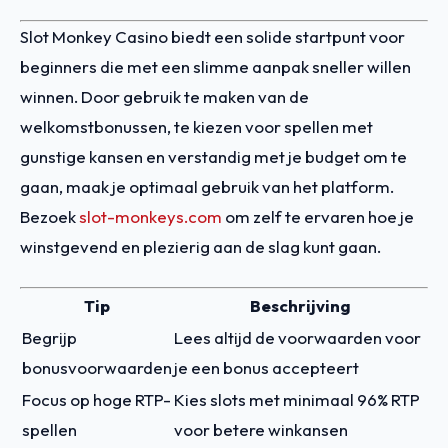
Slot Monkey Casino biedt een solide startpunt voor
beginners die met een slimme aanpak sneller willen
winnen. Door gebruik te maken van de
welkomstbonussen, te kiezen voor spellen met
gunstige kansen en verstandig met je budget om te
gaan, maak je optimaal gebruik van het platform.
Bezoek
slot-monkeys.com
om zelf te ervaren hoe je
winstgevend en plezierig aan de slag kunt gaan.
Tip
Beschrijving
Begrijp
Lees altijd de voorwaarden voor
bonusvoorwaarden
je een bonus accepteert
Focus op hoge RTP-
Kies slots met minimaal 96% RTP
spellen
voor betere winkansen