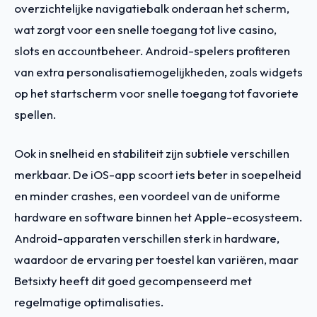
overzichtelijke navigatiebalk onderaan het scherm,
wat zorgt voor een snelle toegang tot live casino,
slots en accountbeheer. Android-spelers profiteren
van extra personalisatiemogelijkheden, zoals widgets
op het startscherm voor snelle toegang tot favoriete
spellen.
Ook in snelheid en stabiliteit zijn subtiele verschillen
merkbaar. De iOS-app scoort iets beter in soepelheid
en minder crashes, een voordeel van de uniforme
hardware en software binnen het Apple-ecosysteem.
Android-apparaten verschillen sterk in hardware,
waardoor de ervaring per toestel kan variëren, maar
Betsixty heeft dit goed gecompenseerd met
regelmatige optimalisaties.