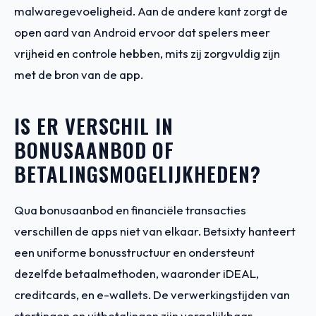
malwaregevoeligheid. Aan de andere kant zorgt de
open aard van Android ervoor dat spelers meer
vrijheid en controle hebben, mits zij zorgvuldig zijn
met de bron van de app.
IS ER VERSCHIL IN
BONUSAANBOD OF
BETALINGSMOGELIJKHEDEN?
Qua bonusaanbod en financiële transacties
verschillen de apps niet van elkaar. Betsixty hanteert
een uniforme bonusstructuur en ondersteunt
dezelfde betaalmethoden, waaronder iDEAL,
creditcards, en e-wallets. De verwerkingstijden van
stortingen en uitbetalingen zijn vergelijkbaar,