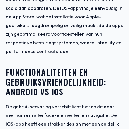
scala aan apparaten. De iOS-app vind je eenvoudig in
de App Store, wat de installatie voor Apple-
gebruikers laagdrempelig en veilig maakt. Beide apps
zijn geoptimaliseerd voor toestellen van hun
respectieve besturingssystemen, waarbij stability en
performance centraal staan.
FUNCTIONALITEITEN EN
GEBRUIKSVRIENDELIJKHEID:
ANDROID VS IOS
De gebruikservaring verschilt licht tussen de apps,
met name in interface-elementen en navigatie. De
iOS-app heeft een strakker design met een duidelijk