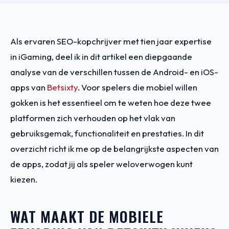
Als ervaren SEO-kopchrijver met tien jaar expertise
in iGaming, deel ik in dit artikel een diepgaande
analyse van de verschillen tussen de Android- en iOS-
apps van
Betsixty
. Voor spelers die mobiel willen
gokken is het essentieel om te weten hoe deze twee
platformen zich verhouden op het vlak van
gebruiksgemak, functionaliteit en prestaties. In dit
overzicht richt ik me op de belangrijkste aspecten van
de apps, zodat jij als speler weloverwogen kunt
kiezen.
WAT MAAKT DE MOBIELE