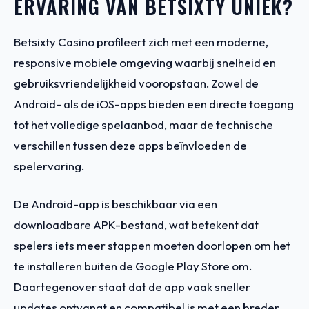
ERVARING VAN BETSIXTY UNIEK?
Betsixty Casino profileert zich met een moderne,
responsive mobiele omgeving waarbij snelheid en
gebruiksvriendelijkheid vooropstaan. Zowel de
Android- als de iOS-apps bieden een directe toegang
tot het volledige spelaanbod, maar de technische
verschillen tussen deze apps beïnvloeden de
spelervaring.
De Android-app is beschikbaar via een
downloadbare APK-bestand, wat betekent dat
spelers iets meer stappen moeten doorlopen om het
te installeren buiten de Google Play Store om.
Daartegenover staat dat de app vaak sneller
updates ontvangt en compatibel is met een breder