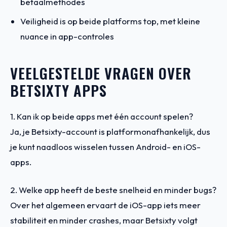
betaalmethodes
Veiligheid is op beide platforms top, met kleine
nuance in app-controles
VEELGESTELDE VRAGEN OVER
BETSIXTY APPS
1. Kan ik op beide apps met één account spelen?
Ja, je Betsixty-account is platformonafhankelijk, dus
je kunt naadloos wisselen tussen Android- en iOS-
apps.
2. Welke app heeft de beste snelheid en minder bugs?
Over het algemeen ervaart de iOS-app iets meer
stabiliteit en minder crashes, maar Betsixty volgt