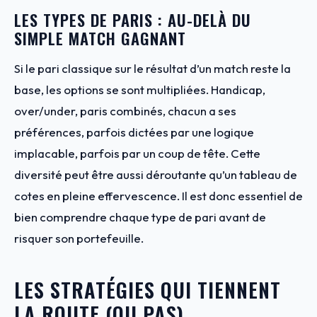
LES TYPES DE PARIS : AU-DELÀ DU
SIMPLE MATCH GAGNANT
Si le pari classique sur le résultat d’un match reste la
base, les options se sont multipliées. Handicap,
over/under, paris combinés, chacun a ses
préférences, parfois dictées par une logique
implacable, parfois par un coup de tête. Cette
diversité peut être aussi déroutante qu’un tableau de
cotes en pleine effervescence. Il est donc essentiel de
bien comprendre chaque type de pari avant de
risquer son portefeuille.
LES STRATÉGIES QUI TIENNENT
LA ROUTE (OU PAS)