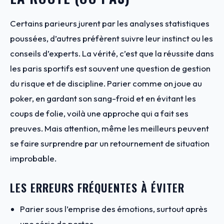
Certains parieurs jurent par les analyses statistiques
poussées, d’autres préfèrent suivre leur instinct ou les
conseils d’experts. La vérité, c’est que la réussite dans
les paris sportifs est souvent une question de gestion
du risque et de discipline. Parier comme on joue au
poker, en gardant son sang-froid et en évitant les
coups de folie, voilà une approche qui a fait ses
preuves. Mais attention, même les meilleurs peuvent
se faire surprendre par un retournement de situation
improbable.
LES ERREURS FRÉQUENTES À ÉVITER
Parier sous l’emprise des émotions, surtout après
une série de pertes.