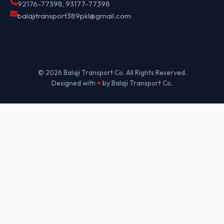
92176-77398, 93177-77398
balajitransport389pkl@gmail.com
© 2026 Balaji Transport Co. All Rights Reserved.
Designed with
♥
by Balaji Transport Co.