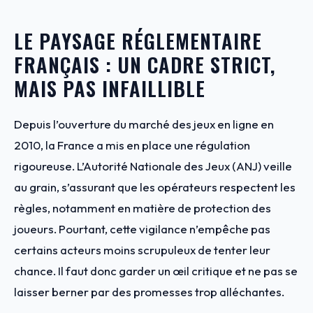
LE PAYSAGE RÉGLEMENTAIRE
FRANÇAIS : UN CADRE STRICT,
MAIS PAS INFAILLIBLE
Depuis l’ouverture du marché des jeux en ligne en
2010, la France a mis en place une régulation
rigoureuse. L’Autorité Nationale des Jeux (ANJ) veille
au grain, s’assurant que les opérateurs respectent les
règles, notamment en matière de protection des
joueurs. Pourtant, cette vigilance n’empêche pas
certains acteurs moins scrupuleux de tenter leur
chance. Il faut donc garder un œil critique et ne pas se
laisser berner par des promesses trop alléchantes.