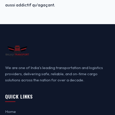
aussi addictif qu’agaçant.
We are one of India's leading transportation and logistics
providers, delivering safe, reliable, and on-time cargo
solutions across the nation for over a decade.
QUICK LINKS
Home