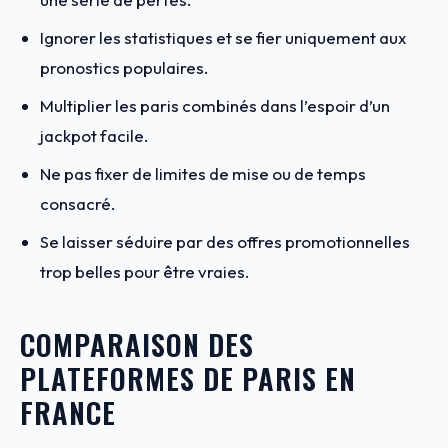
Ignorer les statistiques et se fier uniquement aux
pronostics populaires.
Multiplier les paris combinés dans l’espoir d’un
jackpot facile.
Ne pas fixer de limites de mise ou de temps
consacré.
Se laisser séduire par des offres promotionnelles
trop belles pour être vraies.
COMPARAISON DES
PLATEFORMES DE PARIS EN
FRANCE