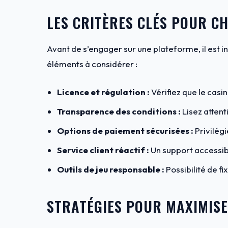
LES CRITÈRES CLÉS POUR CH
Avant de s’engager sur une plateforme, il est i
éléments à considérer :
Licence et régulation :
Vérifiez que le casi
Transparence des conditions :
Lisez attent
Options de paiement sécurisées :
Privilégi
Service client réactif :
Un support accessib
Outils de jeu responsable :
Possibilité de fi
STRATÉGIES POUR MAXIMISER