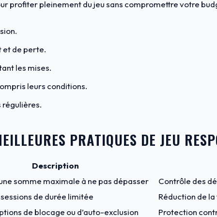
ur profiter pleinement du jeu sans compromettre votre budge
sion.
t et de perte.
ant les mises.
ompris leurs conditions.
 régulières.
EILLEURES PRATIQUES DE JEU RES
Description
une somme maximale à ne pas dépasser
Contrôle des dé
s sessions de durée limitée
Réduction de la 
options de blocage ou d’auto-exclusion
Protection con