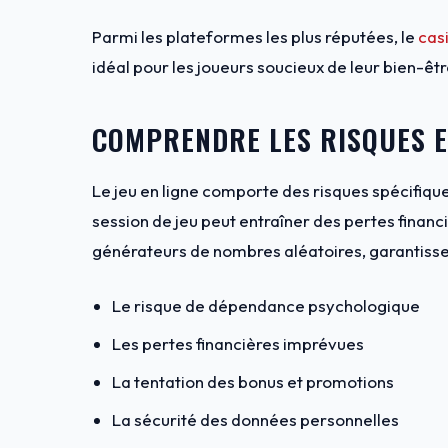
Parmi les plateformes les plus réputées, le
casi
idéal pour les joueurs soucieux de leur bien-êt
COMPRENDRE LES RISQUES E
Le jeu en ligne comporte des risques spécifiques
session de jeu peut entraîner des pertes financ
générateurs de nombres aléatoires, garantissent
Le risque de dépendance psychologique
Les pertes financières imprévues
La tentation des bonus et promotions
La sécurité des données personnelles