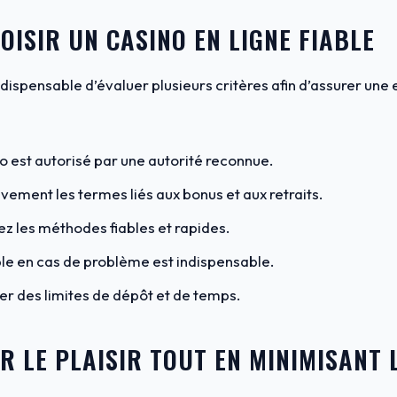
OISIR UN CASINO EN LIGNE FIABLE
ndispensable d’évaluer plusieurs critères afin d’assurer une 
no est autorisé par une autorité reconnue.
ivement les termes liés aux bonus et aux retraits.
ez les méthodes fiables et rapides.
le en cas de problème est indispensable.
xer des limites de dépôt et de temps.
 LE PLAISIR TOUT EN MINIMISANT 