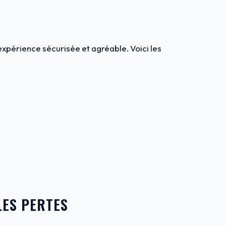
expérience sécurisée et agréable. Voici les
LES PERTES