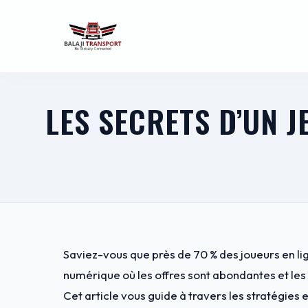
LES SECRETS D’UN 
Saviez-vous que près de 70 % des joueurs en li
numérique où les offres sont abondantes et les t
Cet article vous guide à travers les stratégies 