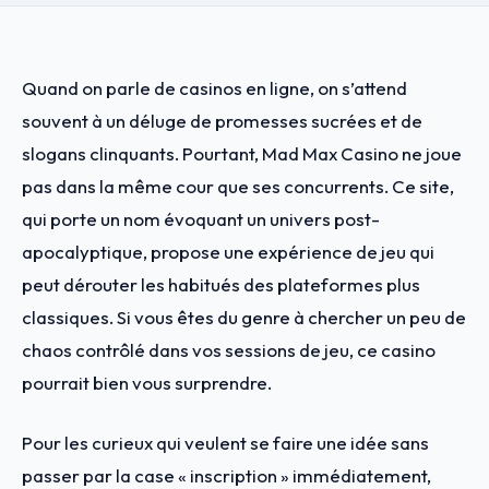
Quand on parle de casinos en ligne, on s’attend
souvent à un déluge de promesses sucrées et de
slogans clinquants. Pourtant, Mad Max Casino ne joue
pas dans la même cour que ses concurrents. Ce site,
qui porte un nom évoquant un univers post-
apocalyptique, propose une expérience de jeu qui
peut dérouter les habitués des plateformes plus
classiques. Si vous êtes du genre à chercher un peu de
chaos contrôlé dans vos sessions de jeu, ce casino
pourrait bien vous surprendre.
Pour les curieux qui veulent se faire une idée sans
passer par la case « inscription » immédiatement,