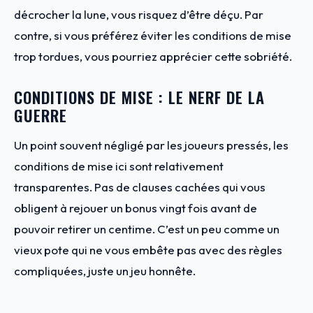
décrocher la lune, vous risquez d’être déçu. Par
contre, si vous préférez éviter les conditions de mise
trop tordues, vous pourriez apprécier cette sobriété.
CONDITIONS DE MISE : LE NERF DE LA
GUERRE
Un point souvent négligé par les joueurs pressés, les
conditions de mise ici sont relativement
transparentes. Pas de clauses cachées qui vous
obligent à rejouer un bonus vingt fois avant de
pouvoir retirer un centime. C’est un peu comme un
vieux pote qui ne vous embête pas avec des règles
compliquées, juste un jeu honnête.