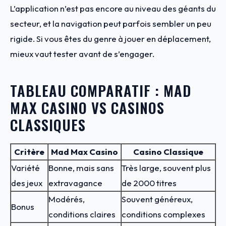
L’application n’est pas encore au niveau des géants du
secteur, et la navigation peut parfois sembler un peu
rigide. Si vous êtes du genre à jouer en déplacement,
mieux vaut tester avant de s’engager.
TABLEAU COMPARATIF : MAD
MAX CASINO VS CASINOS
CLASSIQUES
Critère
Mad Max Casino
Casino Classique
Variété
Bonne, mais sans
Très large, souvent plus
des jeux
extravagance
de 2000 titres
Modérés,
Souvent généreux,
Bonus
conditions claires
conditions complexes